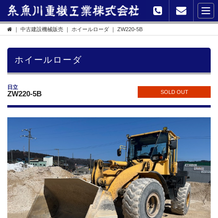
｜
中古建設機械販売
｜
ホイールローダ
｜ ZW220-5B
ホイールローダ
日立
SOLD OUT
ZW220-5B