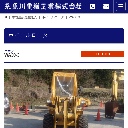
｜
中古建設機械販売
｜
ホイールローダ
｜ WA30-3
ホイールローダ
コマツ
SOLD OUT
WA30-3